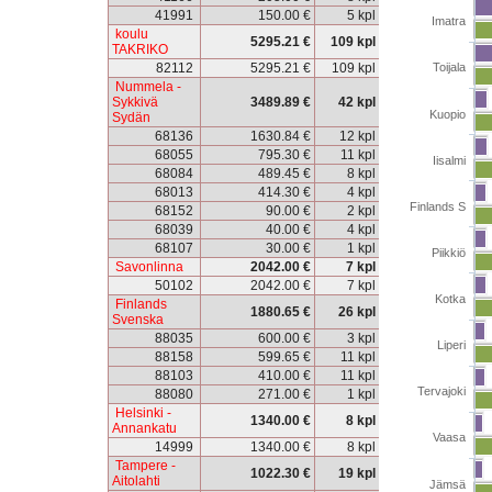
41991
150.00 €
5 kpl
Imatra
koulu
5295.21 €
109 kpl
TAKRIKO
82112
5295.21 €
109 kpl
Toijala
Nummela -
Sykkivä
3489.89 €
42 kpl
Kuopio
Sydän
68136
1630.84 €
12 kpl
68055
795.30 €
11 kpl
Iisalmi
68084
489.45 €
8 kpl
68013
414.30 €
4 kpl
Finlands S
68152
90.00 €
2 kpl
68039
40.00 €
4 kpl
68107
30.00 €
1 kpl
Piikkiö
Savonlinna
2042.00 €
7 kpl
50102
2042.00 €
7 kpl
Kotka
Finlands
1880.65 €
26 kpl
Svenska
88035
600.00 €
3 kpl
Liperi
88158
599.65 €
11 kpl
88103
410.00 €
11 kpl
Tervajoki
88080
271.00 €
1 kpl
Helsinki -
1340.00 €
8 kpl
Annankatu
Vaasa
14999
1340.00 €
8 kpl
Tampere -
1022.30 €
19 kpl
Aitolahti
Jämsä