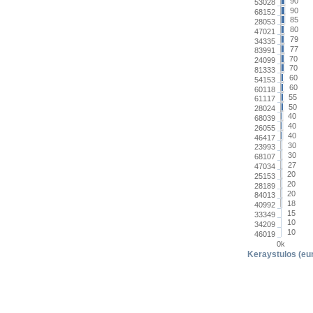
90
53028
90
68152
85
28053
80
47021
79
34335
77
83991
70
24099
70
81333
60
54153
60
60118
55
61117
50
28024
40
68039
40
26055
40
46417
30
23993
30
68107
27
47034
20
25153
20
28189
20
84013
18
40992
15
33349
10
34209
10
46019
0k
Keraystulos (eu