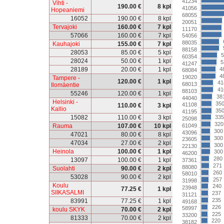
41234
Vihti -
190.00 €
8 kpl
41056
Hopeaniemi
68055
16052
190.00 €
8 kpl
20051
Tervajoki
160.00 €
7 kpl
11170
57066
160.00 €
7 kpl
54056
88035
Kauhajoki
155.00 €
7 kpl
88158
28053
85.00 €
5 kpl
5
60354
28024
50.00 €
1 kpl
5
41247
28189
20.00 €
1 kpl
4
68084
4
19020
Tampere -
120.00 €
1 kpl
41
68013
Ilomäentie
41
88103
55246
120.00 €
1 kpl
38
44040
Helsinki -
35
41108
110.00 €
3 kpl
Kallio
35
41195
15082
110.00 €
3 kpl
335
25098
320
61049
Rauma
107.00 €
10 kpl
300
43096
47021
80.00 €
8 kpl
300
23605
47034
27.00 €
2 kpl
300
22130
Heinola
100.00 €
1 kpl
300
46200
280
13097
100.00 €
1 kpl
37361
271
88080
Suolahti
90.00 €
2 kpl
260
58010
53028
90.00 €
2 kpl
257
31998
Koulu
240
23948
77.25 €
1 kpl
SIIKASALMI
237
31121
235
83991
77.25 €
1 kpl
49168
226
58997
koulu SKYK
70.00 €
2 kpl
225
33200
81333
70.00 €
2 kpl
220
38182