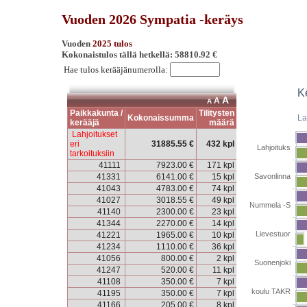
Vuoden 2026 Sympatia -keräys
Vuoden
2025 tulos
Kokonaistulos tällä hetkellä: 58810.92 €
Hae tulos kerääjänumerolla:
K
A
A
A
Paikkakunta /
Tilitysten
Kokonaissumma
La
kerääjä
määrä
Lahjoitukset
eri
31885.55 €
432 kpl
Lahjoituks
tarkoituksiin
41111
7923.00 €
171 kpl
Savonlinna
41331
6141.00 €
15 kpl
41043
4783.00 €
74 kpl
41027
3018.55 €
49 kpl
Nummela -S
41140
2300.00 €
23 kpl
41344
2270.00 €
14 kpl
Lievestuor
41221
1965.00 €
10 kpl
41234
1110.00 €
36 kpl
41056
800.00 €
2 kpl
Suonenjoki
41247
520.00 €
11 kpl
41108
350.00 €
7 kpl
koulu TAKR
41195
350.00 €
7 kpl
41166
205.00 €
8 kpl