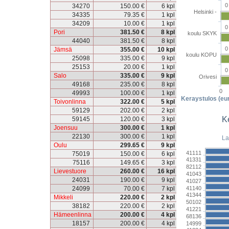
0
34270
150.00 €
6 kpl
Helsinki -
34335
79.35 €
1 kpl
34209
10.00 €
1 kpl
0
Pori
381.50 €
8 kpl
koulu SKYK
44040
381.50 €
8 kpl
0
Jämsä
355.00 €
10 kpl
koulu KOPU
25098
335.00 €
9 kpl
25153
20.00 €
1 kpl
0
Salo
335.00 €
9 kpl
Orivesi
49168
235.00 €
8 kpl
0
49993
100.00 €
1 kpl
Keraystulos (eu
Toivonlinna
322.00 €
5 kpl
59129
202.00 €
2 kpl
K
59145
120.00 €
3 kpl
Joensuu
300.00 €
1 kpl
22130
300.00 €
1 kpl
La
Oulu
299.65 €
9 kpl
41111
75019
150.00 €
6 kpl
41331
75116
149.65 €
3 kpl
82112
Lievestuore
260.00 €
16 kpl
41043
24031
190.00 €
9 kpl
41027
41140
24099
70.00 €
7 kpl
41344
Mikkeli
220.00 €
2 kpl
50102
38182
220.00 €
2 kpl
41221
Hämeenlinna
200.00 €
4 kpl
68136
18157
200.00 €
4 kpl
14999