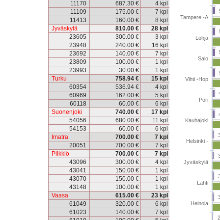
11170
687.30 €
4 kpl
11109
175.00 €
7 kpl
Tampere -A
11413
160.00 €
8 kpl
Jyväskylä
810.00 €
28 kpl
23605
300.00 €
3 kpl
Lohja
23948
240.00 €
16 kpl
23692
140.00 €
7 kpl
Salo
23809
100.00 €
1 kpl
23993
30.00 €
1 kpl
Turku
758.94 €
15 kpl
Vihti -Hop
60354
536.94 €
4 kpl
60969
162.00 €
5 kpl
Pori
60118
60.00 €
6 kpl
Suonenjoki
740.00 €
17 kpl
54056
680.00 €
11 kpl
Kauhajoki
54153
60.00 €
6 kpl
Imatra
700.00 €
7 kpl
Helsinki -
20051
700.00 €
7 kpl
Piikkiö
700.00 €
7 kpl
43096
300.00 €
4 kpl
Jyväskylä
43041
150.00 €
1 kpl
43070
150.00 €
1 kpl
Lahti
43148
100.00 €
1 kpl
Vaasa
615.00 €
23 kpl
Heinola
61049
320.00 €
6 kpl
61023
140.00 €
7 kpl