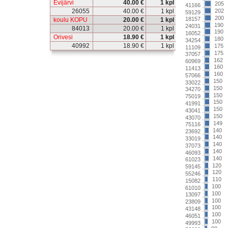
Evijärvi
40.00 €
1 kpl
205
41166
26055
40.00 €
1 kpl
202
59129
200
18157
koulu KOPU
20.00 €
1 kpl
190
24031
84013
20.00 €
1 kpl
190
16052
Orivesi
18.90 €
1 kpl
180
34254
40992
18.90 €
1 kpl
175
11109
175
37057
162
60969
160
11413
160
57066
150
33022
150
34270
150
75019
150
41991
150
43041
150
43070
149
75116
140
23692
140
33019
140
37073
140
46093
140
61023
120
59145
120
55246
110
15082
100
61010
100
13097
100
23809
100
43148
100
46051
100
49993