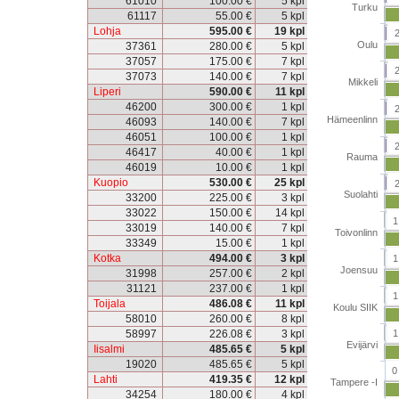
61010
100.00 €
5 kpl
Turku
61117
55.00 €
5 kpl
Lohja
595.00 €
19 kpl
Oulu
37361
280.00 €
5 kpl
37057
175.00 €
7 kpl
37073
140.00 €
7 kpl
Mikkeli
Liperi
590.00 €
11 kpl
46200
300.00 €
1 kpl
Hämeenlinn
46093
140.00 €
7 kpl
46051
100.00 €
1 kpl
46417
40.00 €
1 kpl
Rauma
46019
10.00 €
1 kpl
Kuopio
530.00 €
25 kpl
Suolahti
33200
225.00 €
3 kpl
33022
150.00 €
14 kpl
1
33019
140.00 €
7 kpl
Toivonlinn
33349
15.00 €
1 kpl
Kotka
494.00 €
3 kpl
1
Joensuu
31998
257.00 €
2 kpl
31121
237.00 €
1 kpl
1
Toijala
486.08 €
11 kpl
Koulu SIIK
58010
260.00 €
8 kpl
58997
226.08 €
3 kpl
1
Evijärvi
Iisalmi
485.65 €
5 kpl
19020
485.65 €
5 kpl
0
Lahti
419.35 €
12 kpl
Tampere -I
34254
180.00 €
4 kpl